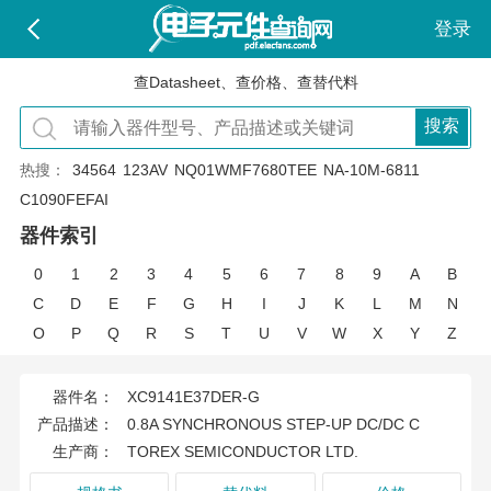
登录
查Datasheet、查价格、查替代料
搜索
热搜：
34564
123AV
NQ01WMF7680TEE
NA-10M-6811
C1090FEFAI
器件索引
0
1
2
3
4
5
6
7
8
9
A
B
C
D
E
F
G
H
I
J
K
L
M
N
O
P
Q
R
S
T
U
V
W
X
Y
Z
器件名：
XC9141E37DER-G
产品描述：
0.8A SYNCHRONOUS STEP-UP DC/DC C
生产商：
TOREX SEMICONDUCTOR LTD.